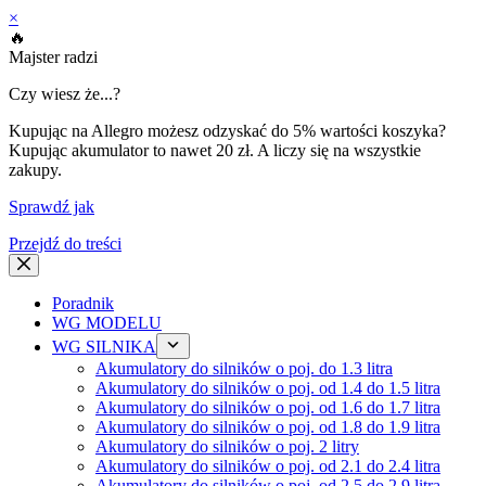
×
🔥
Majster radzi
Czy wiesz że...?
Kupując na Allegro możesz odzyskać do 5% wartości koszyka?
Kupując akumulator to nawet 20 zł. A liczy się na wszystkie
zakupy.
Sprawdź jak
Przejdź do treści
Poradnik
WG MODELU
WG SILNIKA
Akumulatory do silników o poj. do 1.3 litra
Akumulatory do silników o poj. od 1.4 do 1.5 litra
Akumulatory do silników o poj. od 1.6 do 1.7 litra
Akumulatory do silników o poj. od 1.8 do 1.9 litra
Akumulatory do silników o poj. 2 litry
Akumulatory do silników o poj. od 2.1 do 2.4 litra
Akumulatory do silników o poj. od 2.5 do 2.9 litra