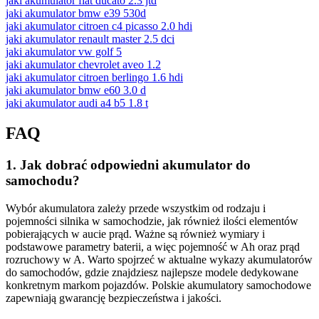
jaki akumulator fiat ducato 2.3 jtd
jaki akumulator bmw e39 530d
jaki akumulator citroen c4 picasso 2.0 hdi
jaki akumulator renault master 2.5 dci
jaki akumulator vw golf 5
jaki akumulator chevrolet aveo 1.2
jaki akumulator citroen berlingo 1.6 hdi
jaki akumulator bmw e60 3.0 d
jaki akumulator audi a4 b5 1.8 t
FAQ
1. Jak dobrać odpowiedni akumulator do
samochodu?
Wybór akumulatora zależy przede wszystkim od rodzaju i
pojemności silnika w samochodzie, jak również ilości elementów
pobierających w aucie prąd. Ważne są również wymiary i
podstawowe parametry baterii, a więc pojemność w Ah oraz prąd
rozruchowy w A. Warto spojrzeć w aktualne wykazy akumulatorów
do samochodów, gdzie znajdziesz najlepsze modele dedykowane
konkretnym markom pojazdów. Polskie akumulatory samochodowe
zapewniają gwarancję bezpieczeństwa i jakości.