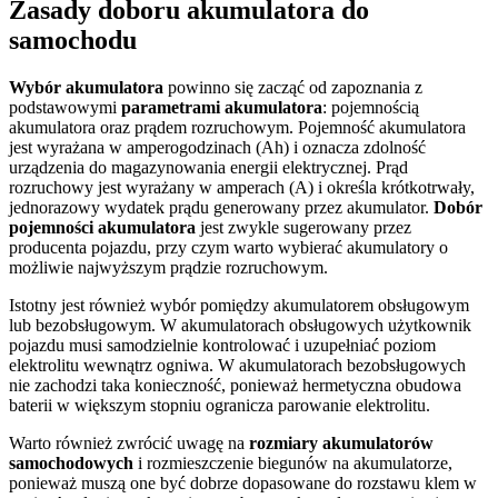
Zasady doboru akumulatora do
samochodu
Wybór akumulatora
powinno się zacząć od zapoznania z
podstawowymi
parametrami akumulatora
: pojemnością
akumulatora oraz prądem rozruchowym. Pojemność akumulatora
jest wyrażana w amperogodzinach (Ah) i oznacza zdolność
urządzenia do magazynowania energii elektrycznej. Prąd
rozruchowy jest wyrażany w amperach (A) i określa krótkotrwały,
jednorazowy wydatek prądu generowany przez akumulator.
Dobór
pojemności akumulatora
jest zwykle sugerowany przez
producenta pojazdu, przy czym warto wybierać akumulatory o
możliwie najwyższym prądzie rozruchowym.
Istotny jest również wybór pomiędzy akumulatorem obsługowym
lub bezobsługowym. W akumulatorach obsługowych użytkownik
pojazdu musi samodzielnie kontrolować i uzupełniać poziom
elektrolitu wewnątrz ogniwa. W akumulatorach bezobsługowych
nie zachodzi taka konieczność, ponieważ hermetyczna obudowa
baterii w większym stopniu ogranicza parowanie elektrolitu.
Warto również zwrócić uwagę na
rozmiary akumulatorów
samochodowych
i rozmieszczenie biegunów na akumulatorze,
ponieważ muszą one być dobrze dopasowane do rozstawu klem w