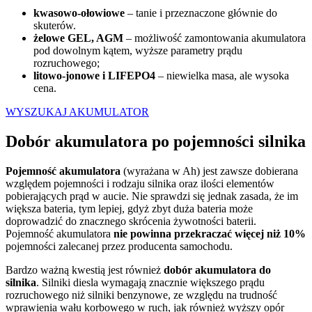
kwasowo-ołowiowe
– tanie i przeznaczone głównie do
skuterów.
żelowe GEL, AGM
– możliwość zamontowania akumulatora
pod dowolnym kątem, wyższe parametry prądu
rozruchowego;
litowo-jonowe i LIFEPO4
– niewielka masa, ale wysoka
cena.
WYSZUKAJ AKUMULATOR
Dobór akumulatora po pojemności silnika
Pojemność akumulatora
(wyrażana w Ah) jest zawsze dobierana
względem pojemności i rodzaju silnika oraz ilości elementów
pobierających prąd w aucie. Nie sprawdzi się jednak zasada, że im
większa bateria, tym lepiej, gdyż zbyt duża bateria może
doprowadzić do znacznego skrócenia żywotności baterii.
Pojemność akumulatora
nie powinna przekraczać więcej niż 10%
pojemności zalecanej przez producenta samochodu.
Bardzo ważną kwestią jest również
dobór akumulatora do
silnika
. Silniki diesla wymagają znacznie większego prądu
rozruchowego niż silniki benzynowe, ze względu na trudność
wprawienia wału korbowego w ruch, jak również wyższy opór