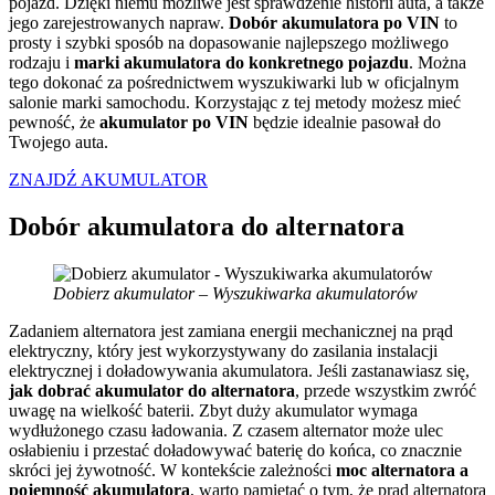
pojazd. Dzięki niemu możliwe jest sprawdzenie historii auta, a także
jego zarejestrowanych napraw.
Dobór akumulatora po VIN
to
prosty i szybki sposób na dopasowanie najlepszego możliwego
rodzaju i
marki akumulatora do konkretnego pojazdu
. Można
tego dokonać za pośrednictwem wyszukiwarki lub w oficjalnym
salonie marki samochodu. Korzystając z tej metody możesz mieć
pewność, że
akumulator po VIN
będzie idealnie pasował do
Twojego auta.
ZNAJDŹ AKUMULATOR
Dobór akumulatora do alternatora
Dobierz akumulator – Wyszukiwarka akumulatorów
Zadaniem alternatora jest zamiana energii mechanicznej na prąd
elektryczny, który jest wykorzystywany do zasilania instalacji
elektrycznej i doładowywania akumulatora. Jeśli zastanawiasz się,
jak dobrać akumulator do alternatora
, przede wszystkim zwróć
uwagę na wielkość baterii. Zbyt duży akumulator wymaga
wydłużonego czasu ładowania. Z czasem alternator może ulec
osłabieniu i przestać doładowywać baterię do końca, co znacznie
skróci jej żywotność. W kontekście zależności
moc alternatora a
pojemność akumulatora
, warto pamiętać o tym, że prąd alternatora