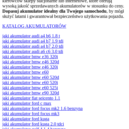
kierowców sklepy stacjonarne lub internetowe, które oferują
wysoką jakość sprzedawanych akumulatorów w stosunku do ceny.
Dopasuj akumulator idealny dla Twojego samochodu
, by mógł
służyć latami i gwarantował bezpieczeństwo użytkowania pojazdu.
KATALOG AKUMULATORÓW
jaki akumulator audi a4 b6 1.8 t
jaki akumulator audi a4 b7 1.9 tdi
jaki akumulator audi a4 b7 2.0 tdi
jaki akumulator audi a6 c6 3.0 tdi
jaki akumulator bmw e36 320i
jaki akumulator bmw e46 320d
jaki akumulator bmw e46 320i
jaki akumulator bmw e60
jaki akumulator bmw e60 520d
jaki akumulator bmw e60 520i
jaki akumulator bmw e60 525i
jaki akumulator bmw e90 320d
jaki akumulator fiat seicento 1.1
jaki akumulator ford c max
jaki akumulator ford focus mk2 1.6 benzyna
jaki akumulator ford focus mk3
jaki akumulator ford kuga
jaki akumulator ford kuga 2.0 tdci