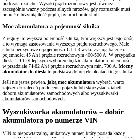
podczas rozruchu. Wysoki prąd rozruchowy jest również
szczególnie ważny podczas silnych mrozów, gdy rozrusznik musi
pobrać olbrzymią ilość prądu, by uruchomić silnik.
Moc akumulatora a pojemność silnika
Z reguły im większa pojemność silnika, tym większy jest jego opór,
a to wymaga zastosowania wyższego prądu rozruchowego. Małe
silniki benzynowe o pojemności 1.1-1.3 wykorzystują baterie o
pojemności 45 Ah i prądzie rozruchowym 400-500 A. W przypadku
diesla 1.9 TDI lepszym wyborem będzie akumulator o pojemności
w przedziale 74-82 Ah i prądzie rozruchowym min. 700 A.
Mocny
akumulator do diesla
to podstawa dobrej eksploatacji tego silnika.
Jeśli nie jesteś pewien,
jaką moc akumulatora
wybrać, warto
zajrzeć do zaleceń producenta pojazdu lub skorzystać z tabeli
doboru akumulatorów samochodowych albo wyszukiwarki
akumulatorów samochodowych.
Wyszukiwarka akumulatorów – dobór
akumulatora po numerze VIN
VIN to niepowtarzalny, unikatowy numer, który posiada każdy