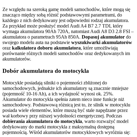
Ze względu na szeroką gamę modeli samochodów, które mogą się
znacząco między sobą różnić podstawowymi parametrami, do
każdego z nich dedykowany jest odpowiedni rodzaj akumulatora.
Za przykład może posłużyć model Audi A4 B7 2.7 TDI, który
wymaga akumulatora 90Ah 720A, natomiast Audi A8 D3 2.8 FSI –
akumulatora o parametrach 95Ah 850A.
Dopasuj akumulator
do
swojego modelu auta na podstawie
wyszukiwarki akumulatorów
oraz
kalkulatora doboru akumulatora
, które umożliwiają
porównanie różnych modeli samochodów oraz dedykowanych im
akumulatorów.
Dobór akumulatora do motocykla
Motocykle posiadają silniki o pojemności zbliżonej do
samochodowych, jednakże ich akumulatory są znacznie mniejsze
(pojemność 10-16 Ah), a ich wydajność wynosi ok. 25%.
Akumulator do motocykla spełnia zatem nieco inne funkcje niż
samochodowy. Podstawową różnicą jest to, że silnik w motocyklu
posiada wiele elementów, które muszą być stale napędzane przez
wał korbowy przy niższej wydolności energetycznej. Podczas
dobierania akumulatora do motocykla
, warto rozważyć model
dedykowany do marki motocykla z maksymalną dostępną
pojemnością. Wśród akumulatorów motocyklowych wyróżnia się: