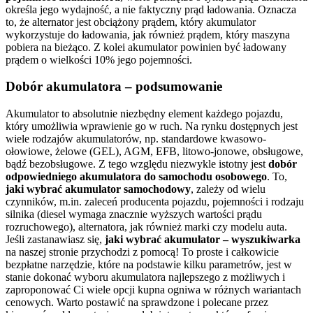
określa jego wydajność, a nie faktyczny prąd ładowania. Oznacza
to, że alternator jest obciążony prądem, który akumulator
wykorzystuje do ładowania, jak również prądem, który maszyna
pobiera na bieżąco. Z kolei akumulator powinien być ładowany
prądem o wielkości 10% jego pojemności.
Dobór akumulatora – podsumowanie
Akumulator to absolutnie niezbędny element każdego pojazdu,
który umożliwia wprawienie go w ruch. Na rynku dostępnych jest
wiele rodzajów akumulatorów, np. standardowe kwasowo-
ołowiowe, żelowe (GEL), AGM, EFB, litowo-jonowe, obsługowe,
bądź bezobsługowe. Z tego względu niezwykle istotny jest
dobór
odpowiedniego akumulatora do samochodu osobowego
. To,
jaki wybrać akumulator samochodowy
, zależy od wielu
czynników, m.in. zaleceń producenta pojazdu, pojemności i rodzaju
silnika (diesel wymaga znacznie wyższych wartości prądu
rozruchowego), alternatora, jak również marki czy modelu auta.
Jeśli zastanawiasz się,
jaki wybrać akumulator – wyszukiwarka
na naszej stronie przychodzi z pomocą! To proste i całkowicie
bezpłatne narzędzie, które na podstawie kilku parametrów, jest w
stanie dokonać wyboru akumulatora najlepszego z możliwych i
zaproponować Ci wiele opcji kupna ogniwa w różnych wariantach
cenowych. Warto postawić na sprawdzone i polecane przez