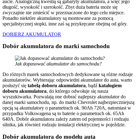
aucie. Analogiczną kwestią są gabaryty akumulatora, a więc jego
długość, wysokość i szerokość. Zbyt duża bateria może się
zwyczajnie nie zmieścić w przeznaczone do tego celu miejsce.
Ponadto niektóre akumulatory są montowane za pomocą
specjalistycznej stopki, inne zaś są przykręcane obejmą od góry.
DOBIERZ AKUMULATOR
Dobór akumulatora do marki samochodu
Jak dopasować akumulator do samochodu?
Do różnych marek samochodowych dedykowane są różne rodzaje
akumulatorów. Wybierając odpowiedni akumulator do auta, warto
posłużyć się
tabelą doboru akumulatora
, bądź
katalogiem
doboru akumulatora
, do którego odwołuje się nasza
wyszukiwarka. Pozwalają one dobrać najlepszy akumulator do
danej marki samochodu, np. do marki Chevrolet najbezpieczniejszą
opcją są akumulatory o parametrach ok. 90Ah 720A, natomiast w
przypadku Volkswagena są to baterie o parametrach ok. 65Ah
640A. Dobór akumulatora zależy zatem od pojemności i rodzaju
silnika, jak również rodzaju instalacji elektrycznej w pojeździe.
Dobór akumulatora do modelu auta